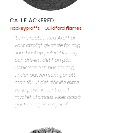
CALLE ACKERED
Hockeyproffs - Guildford flames
"Samarbetet med Axel har
varit otroligt givande för mig
som hockeyspelare! Kunnig
och driven i det han gör.
Inspirerar och pushar mig
under passen som gör att
man får ut det där lilla extra
varje pass. Vi har tränat
mycket utomhus vilket också
gör träningen roligare!"