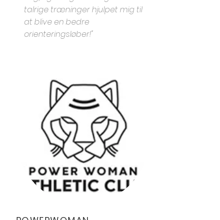
talrige træninger hjulpet mig til
at blive en bedre
orienteringsløber!"