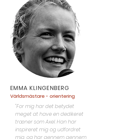
EMMA KLINGENBERG
Världsmästare - orientering
"For mig har det betydet
meget at have en dedikeret
træner som Axel. Han har
inspireret mig og udfordret
mig, og har gennem gennem