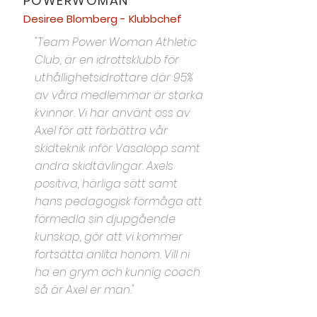
POWERWOMAN
Desiree Blomberg - Klubbchef
"Team Power Woman Athletic
Club, är en idrottsklubb för
uthållighetsidrottare där 95%
av våra medlemmar är starka
kvinnor. Vi har använt oss av
Axel för att förbättra vår
skidteknik inför Vasalopp samt
andra skidtävlingar. Axels
positiva, härliga sätt samt
hans pedagogisk förmåga att
förmedla sin djupgående
kunskap, gör att vi kommer
fortsätta anlita honom. Vill ni
ha en grym och kunnig coach
så är Axel er man."