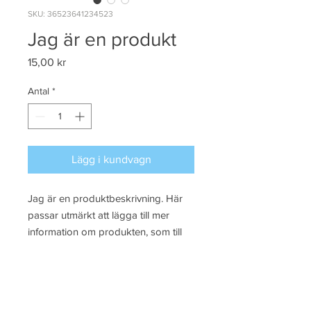
SKU: 36523641234523
Jag är en produkt
Pris
15,00 kr
Antal
*
Lägg i kundvagn
Jag är en produktbeskrivning. Här 
passar utmärkt att lägga till mer 
information om produkten, som till 
exempel storlekar, material, skötsel- 
och rengöringsråd.
PRODUKTINFORMATION