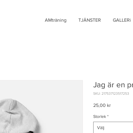
AMträning
TJÄNSTER
GALLERi
Jag är en p
SKU: 217537123517253
Pris
25,00 kr
Storlek
*
Välj